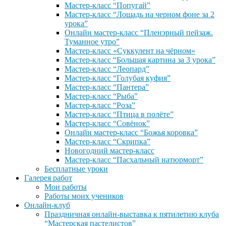
Мастер-класс “Попугай”
Мастер-класс “Лошадь на черном фоне за 2
урока”
Онлайн мастер-класс “Пленэрный пейзаж.
Туманное утро”
Мастер-класс «Суккулент на чёрном»
Мастер-класс “Большая картина за 3 урока”
Мастер-класс “Леопард”
Мастер-класс “Голубая куфия”
Мастер-класс “Пантера”
Мастер-класс “Рыба”
Мастер-класс “Роза”
Мастер-класс “Птица в полёте”
Мастер-класс “Совёнок”
Онлайн мастер-класс “Божья коровка”
Мастер-класс “Скрипка”
Новогодний мастер-класс
Мастер-класс “Пасхальный натюрморт”
Бесплатные уроки
Галерея работ
Мои работы
Работы моих учеников
Онлайн-клуб
Праздничная онлайн-выставка к пятилетию клуба
“Мастерская пастелистов”