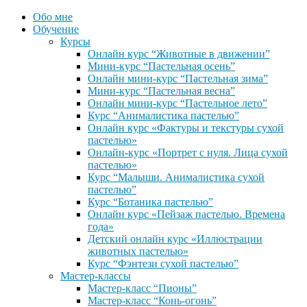
Обо мне
Обучение
Курсы
Онлайн курс “Животные в движении”
Мини-курс “Пастельная осень”
Онлайн мини-курс “Пастельная зима”
Мини-курс “Пастельная весна”
Онлайн мини-курс “Пастельное лето”
Курс “Анималистика пастелью”
Онлайн курс «Фактуры и текстуры сухой
пастелью»
Онлайн-курс «Портрет с нуля. Лица сухой
пастелью»
Курс “Малыши. Анималистика сухой
пастелью”
Курс “Ботаника пастелью”
Онлайн курс «Пейзаж пастелью. Времена
года»
Детский онлайн курс «Иллюстрации
животных пастелью»
Курс “Фэнтези сухой пастелью”
Мастер-классы
Мастер-класс “Пионы”
Мастер-класс “Конь-огонь”