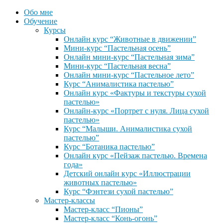
Обо мне
Обучение
Курсы
Онлайн курс “Животные в движении”
Мини-курс “Пастельная осень”
Онлайн мини-курс “Пастельная зима”
Мини-курс “Пастельная весна”
Онлайн мини-курс “Пастельное лето”
Курс “Анималистика пастелью”
Онлайн курс «Фактуры и текстуры сухой
пастелью»
Онлайн-курс «Портрет с нуля. Лица сухой
пастелью»
Курс “Малыши. Анималистика сухой
пастелью”
Курс “Ботаника пастелью”
Онлайн курс «Пейзаж пастелью. Времена
года»
Детский онлайн курс «Иллюстрации
животных пастелью»
Курс “Фэнтези сухой пастелью”
Мастер-классы
Мастер-класс “Пионы”
Мастер-класс “Конь-огонь”