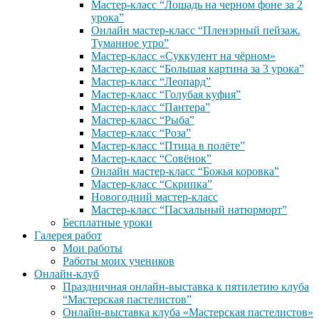
Мастер-класс “Лошадь на черном фоне за 2
урока”
Онлайн мастер-класс “Пленэрный пейзаж.
Туманное утро”
Мастер-класс «Суккулент на чёрном»
Мастер-класс “Большая картина за 3 урока”
Мастер-класс “Леопард”
Мастер-класс “Голубая куфия”
Мастер-класс “Пантера”
Мастер-класс “Рыба”
Мастер-класс “Роза”
Мастер-класс “Птица в полёте”
Мастер-класс “Совёнок”
Онлайн мастер-класс “Божья коровка”
Мастер-класс “Скрипка”
Новогодний мастер-класс
Мастер-класс “Пасхальный натюрморт”
Бесплатные уроки
Галерея работ
Мои работы
Работы моих учеников
Онлайн-клуб
Праздничная онлайн-выставка к пятилетию клуба
“Мастерская пастелистов”
Онлайн-выставка клуба «Мастерская пастелистов»