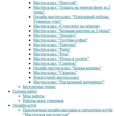
Мастер-класс “Попугай”
Мастер-класс “Лошадь на черном фоне за 2
урока”
Онлайн мастер-класс “Пленэрный пейзаж.
Туманное утро”
Мастер-класс «Суккулент на чёрном»
Мастер-класс “Большая картина за 3 урока”
Мастер-класс “Леопард”
Мастер-класс “Голубая куфия”
Мастер-класс “Пантера”
Мастер-класс “Рыба”
Мастер-класс “Роза”
Мастер-класс “Птица в полёте”
Мастер-класс “Совёнок”
Онлайн мастер-класс “Божья коровка”
Мастер-класс “Скрипка”
Новогодний мастер-класс
Мастер-класс “Пасхальный натюрморт”
Бесплатные уроки
Галерея работ
Мои работы
Работы моих учеников
Онлайн-клуб
Праздничная онлайн-выставка к пятилетию клуба
“Мастерская пастелистов”