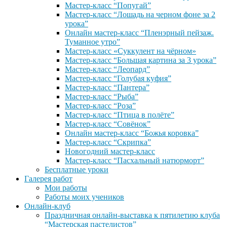
Мастер-класс “Попугай”
Мастер-класс “Лошадь на черном фоне за 2
урока”
Онлайн мастер-класс “Пленэрный пейзаж.
Туманное утро”
Мастер-класс «Суккулент на чёрном»
Мастер-класс “Большая картина за 3 урока”
Мастер-класс “Леопард”
Мастер-класс “Голубая куфия”
Мастер-класс “Пантера”
Мастер-класс “Рыба”
Мастер-класс “Роза”
Мастер-класс “Птица в полёте”
Мастер-класс “Совёнок”
Онлайн мастер-класс “Божья коровка”
Мастер-класс “Скрипка”
Новогодний мастер-класс
Мастер-класс “Пасхальный натюрморт”
Бесплатные уроки
Галерея работ
Мои работы
Работы моих учеников
Онлайн-клуб
Праздничная онлайн-выставка к пятилетию клуба
“Мастерская пастелистов”