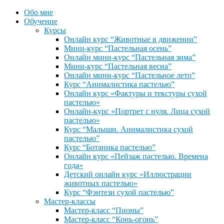
Обо мне
Обучение
Курсы
Онлайн курс “Животные в движении”
Мини-курс “Пастельная осень”
Онлайн мини-курс “Пастельная зима”
Мини-курс “Пастельная весна”
Онлайн мини-курс “Пастельное лето”
Курс “Анималистика пастелью”
Онлайн курс «Фактуры и текстуры сухой
пастелью»
Онлайн-курс «Портрет с нуля. Лица сухой
пастелью»
Курс “Малыши. Анималистика сухой
пастелью”
Курс “Ботаника пастелью”
Онлайн курс «Пейзаж пастелью. Времена
года»
Детский онлайн курс «Иллюстрации
животных пастелью»
Курс “Фэнтези сухой пастелью”
Мастер-классы
Мастер-класс “Пионы”
Мастер-класс “Конь-огонь”