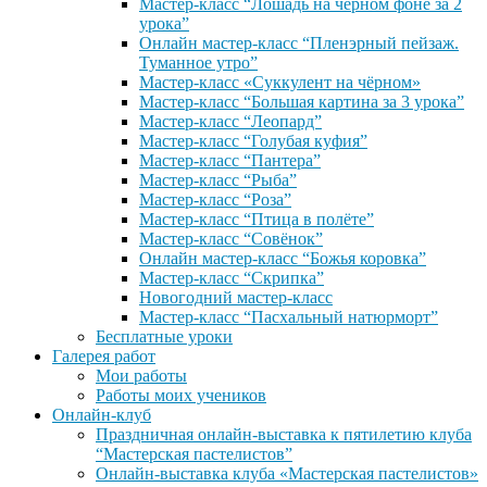
Мастер-класс “Лошадь на черном фоне за 2
урока”
Онлайн мастер-класс “Пленэрный пейзаж.
Туманное утро”
Мастер-класс «Суккулент на чёрном»
Мастер-класс “Большая картина за 3 урока”
Мастер-класс “Леопард”
Мастер-класс “Голубая куфия”
Мастер-класс “Пантера”
Мастер-класс “Рыба”
Мастер-класс “Роза”
Мастер-класс “Птица в полёте”
Мастер-класс “Совёнок”
Онлайн мастер-класс “Божья коровка”
Мастер-класс “Скрипка”
Новогодний мастер-класс
Мастер-класс “Пасхальный натюрморт”
Бесплатные уроки
Галерея работ
Мои работы
Работы моих учеников
Онлайн-клуб
Праздничная онлайн-выставка к пятилетию клуба
“Мастерская пастелистов”
Онлайн-выставка клуба «Мастерская пастелистов»