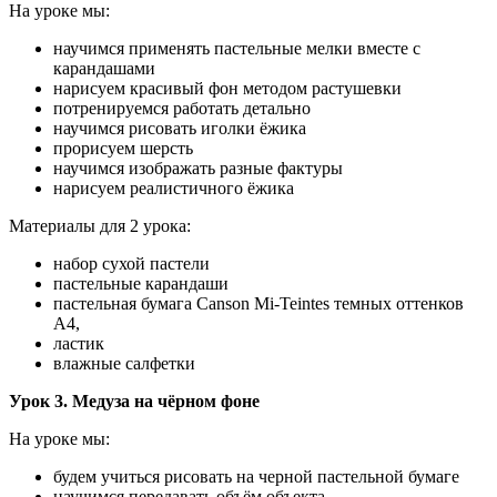
На уроке мы:
научимся применять пастельные мелки вместе с
карандашами
нарисуем красивый фон методом растушевки
потренируемся работать детально
научимся рисовать иголки ёжика
прорисуем шерсть
научимся изображать разные фактуры
нарисуем реалистичного ёжика
Материалы для 2 урока:
набор сухой пастели
пастельные карандаши
пастельная бумага Canson Mi-Teintes темных оттенков
А4,
ластик
влажные салфетки
Урок 3. Медуза на чёрном фоне
На уроке мы:
будем учиться рисовать на черной пастельной бумаге
научимся передавать объём объекта