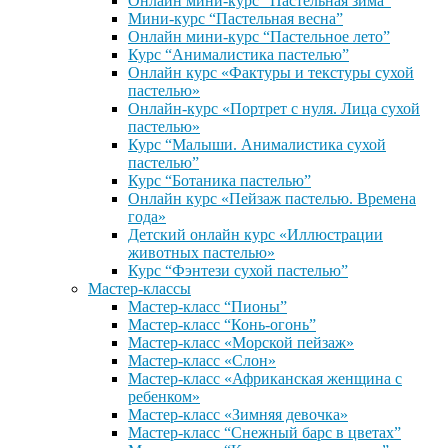
Онлайн мини-курс “Пастельная зима”
Мини-курс “Пастельная весна”
Онлайн мини-курс “Пастельное лето”
Курс “Анималистика пастелью”
Онлайн курс «Фактуры и текстуры сухой
пастелью»
Онлайн-курс «Портрет с нуля. Лица сухой
пастелью»
Курс “Малыши. Анималистика сухой
пастелью”
Курс “Ботаника пастелью”
Онлайн курс «Пейзаж пастелью. Времена
года»
Детский онлайн курс «Иллюстрации
животных пастелью»
Курс “Фэнтези сухой пастелью”
Мастер-классы
Мастер-класс “Пионы”
Мастер-класс “Конь-огонь”
Мастер-класс «Морской пейзаж»
Мастер-класс «Слон»
Мастер-класс «Африканская женщина с
ребенком»
Мастер-класс «Зимняя девочка»
Мастер-класс “Снежный барс в цветах”