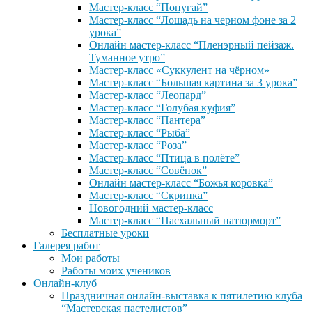
Мастер-класс “Попугай”
Мастер-класс “Лошадь на черном фоне за 2
урока”
Онлайн мастер-класс “Пленэрный пейзаж.
Туманное утро”
Мастер-класс «Суккулент на чёрном»
Мастер-класс “Большая картина за 3 урока”
Мастер-класс “Леопард”
Мастер-класс “Голубая куфия”
Мастер-класс “Пантера”
Мастер-класс “Рыба”
Мастер-класс “Роза”
Мастер-класс “Птица в полёте”
Мастер-класс “Совёнок”
Онлайн мастер-класс “Божья коровка”
Мастер-класс “Скрипка”
Новогодний мастер-класс
Мастер-класс “Пасхальный натюрморт”
Бесплатные уроки
Галерея работ
Мои работы
Работы моих учеников
Онлайн-клуб
Праздничная онлайн-выставка к пятилетию клуба
“Мастерская пастелистов”