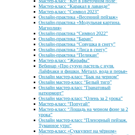
Мастер-класс “Кот в цветочном поле”
Мастер-класс “Каракал в лаванде”
Мастер-класс “Символ 2023”
Онлайн-практика «Весенний пейзаж»
Онлайн-практика «Модульная картина.
Магнолия»
Онлайн-практика “Символ 2022”
Онлайн-практика “Баран”
Онлайн-практика “Совушка в снегу”
Онлайн-практика “Лиса в снегу”
Онлайн-практика “Пеликан”
Мастер-класс “Жирафы”
Вебинар «Про сухую пастель с нуля.
Лайфхаки и фишки. Металл, вода и перья»
Онлайн мастер-класс “Бык на черном”
Онлайн мастер-класс “Белый тигр”
Онлайн мастер-класс “Гранатовый
натюрморт”
Онлайн мастер-класс “Олень за 2 урока”
Мастер-класс “Попугай”
Мастер-класс “Лошадь на черном фоне за 2
урока”
Онлайн мастер-класс “Пленэрный пейзаж.
Туманное утро”
Мастер-класс «Суккулент на чёрном»