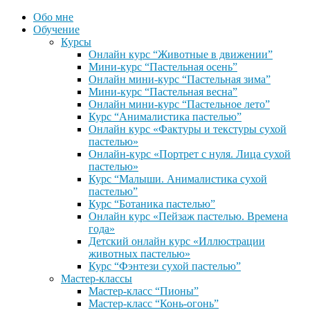
Обо мне
Обучение
Курсы
Онлайн курс “Животные в движении”
Мини-курс “Пастельная осень”
Онлайн мини-курс “Пастельная зима”
Мини-курс “Пастельная весна”
Онлайн мини-курс “Пастельное лето”
Курс “Анималистика пастелью”
Онлайн курс «Фактуры и текстуры сухой
пастелью»
Онлайн-курс «Портрет с нуля. Лица сухой
пастелью»
Курс “Малыши. Анималистика сухой
пастелью”
Курс “Ботаника пастелью”
Онлайн курс «Пейзаж пастелью. Времена
года»
Детский онлайн курс «Иллюстрации
животных пастелью»
Курс “Фэнтези сухой пастелью”
Мастер-классы
Мастер-класс “Пионы”
Мастер-класс “Конь-огонь”