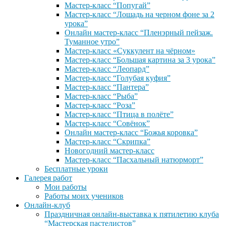
Мастер-класс “Попугай”
Мастер-класс “Лошадь на черном фоне за 2
урока”
Онлайн мастер-класс “Пленэрный пейзаж.
Туманное утро”
Мастер-класс «Суккулент на чёрном»
Мастер-класс “Большая картина за 3 урока”
Мастер-класс “Леопард”
Мастер-класс “Голубая куфия”
Мастер-класс “Пантера”
Мастер-класс “Рыба”
Мастер-класс “Роза”
Мастер-класс “Птица в полёте”
Мастер-класс “Совёнок”
Онлайн мастер-класс “Божья коровка”
Мастер-класс “Скрипка”
Новогодний мастер-класс
Мастер-класс “Пасхальный натюрморт”
Бесплатные уроки
Галерея работ
Мои работы
Работы моих учеников
Онлайн-клуб
Праздничная онлайн-выставка к пятилетию клуба
“Мастерская пастелистов”