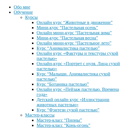
Обо мне
Обучение
Курсы
Онлайн курс “Животные в движении”
Мини-курс “Пастельная осень”
Онлайн мини-курс “Пастельная зима”
Мини-курс “Пастельная весна”
Онлайн мини-курс “Пастельное лето”
Курс “Анималистика пастелью”
Онлайн курс «Фактуры и текстуры сухой
пастелью»
Онлайн-курс «Портрет с нуля. Лица сухой
пастелью»
Курс “Малыши. Анималистика сухой
пастелью”
Курс “Ботаника пастелью”
Онлайн курс «Пейзаж пастелью. Времена
года»
Детский онлайн курс «Иллюстрации
животных пастелью»
Курс “Фэнтези сухой пастелью”
Мастер-классы
Мастер-класс “Пионы”
Мастер-класс “Конь-огонь”