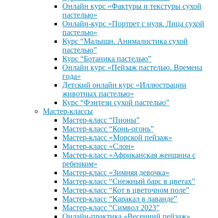
Онлайн курс «Фактуры и текстуры сухой
пастелью»
Онлайн-курс «Портрет с нуля. Лица сухой
пастелью»
Курс “Малыши. Анималистика сухой
пастелью”
Курс “Ботаника пастелью”
Онлайн курс «Пейзаж пастелью. Времена
года»
Детский онлайн курс «Иллюстрации
животных пастелью»
Курс “Фэнтези сухой пастелью”
Мастер-классы
Мастер-класс “Пионы”
Мастер-класс “Конь-огонь”
Мастер-класс «Морской пейзаж»
Мастер-класс «Слон»
Мастер-класс «Африканская женщина с
ребенком»
Мастер-класс «Зимняя девочка»
Мастер-класс “Снежный барс в цветах”
Мастер-класс “Кот в цветочном поле”
Мастер-класс “Каракал в лаванде”
Мастер-класс “Символ 2023”
Онлайн-практика «Весенний пейзаж»