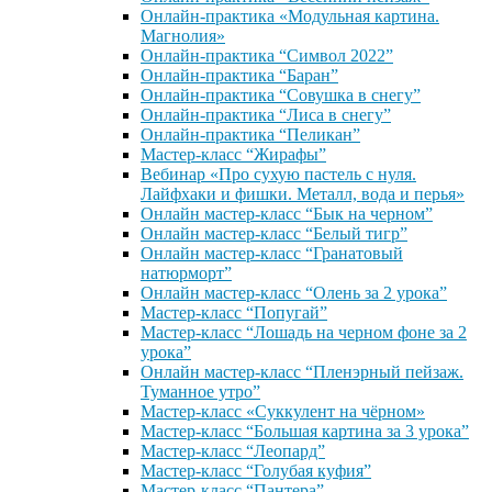
Онлайн-практика «Модульная картина.
Магнолия»
Онлайн-практика “Символ 2022”
Онлайн-практика “Баран”
Онлайн-практика “Совушка в снегу”
Онлайн-практика “Лиса в снегу”
Онлайн-практика “Пеликан”
Мастер-класс “Жирафы”
Вебинар «Про сухую пастель с нуля.
Лайфхаки и фишки. Металл, вода и перья»
Онлайн мастер-класс “Бык на черном”
Онлайн мастер-класс “Белый тигр”
Онлайн мастер-класс “Гранатовый
натюрморт”
Онлайн мастер-класс “Олень за 2 урока”
Мастер-класс “Попугай”
Мастер-класс “Лошадь на черном фоне за 2
урока”
Онлайн мастер-класс “Пленэрный пейзаж.
Туманное утро”
Мастер-класс «Суккулент на чёрном»
Мастер-класс “Большая картина за 3 урока”
Мастер-класс “Леопард”
Мастер-класс “Голубая куфия”
Мастер-класс “Пантера”