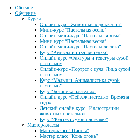
Обо мне
Обучение
Курсы
Онлайн курс “Животные в движении”
Мини-курс “Пастельная осень”
Онлайн мини-курс “Пастельная зима”
Мини-курс “Пастельная весна”
Онлайн мини-курс “Пастельное лето”
Курс “Анималистика пастелью”
Онлайн курс «Фактуры и текстуры сухой
пастелью»
Онлайн-курс «Портрет с нуля. Лица сухой
пастелью»
Курс “Малыши. Анималистика сухой
пастелью”
Курс “Ботаника пастелью”
Онлайн курс «Пейзаж пастелью. Времена
года»
Детский онлайн курс «Иллюстрации
животных пастелью»
Курс “Фэнтези сухой пастелью”
Мастер-классы
Мастер-класс “Пионы”
Мастер-класс “Конь-огонь”