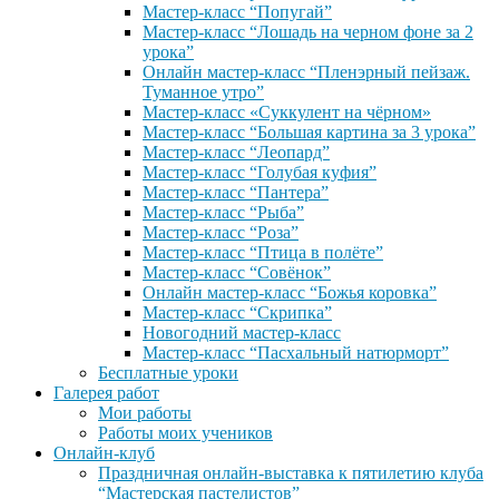
Мастер-класс “Попугай”
Мастер-класс “Лошадь на черном фоне за 2
урока”
Онлайн мастер-класс “Пленэрный пейзаж.
Туманное утро”
Мастер-класс «Суккулент на чёрном»
Мастер-класс “Большая картина за 3 урока”
Мастер-класс “Леопард”
Мастер-класс “Голубая куфия”
Мастер-класс “Пантера”
Мастер-класс “Рыба”
Мастер-класс “Роза”
Мастер-класс “Птица в полёте”
Мастер-класс “Совёнок”
Онлайн мастер-класс “Божья коровка”
Мастер-класс “Скрипка”
Новогодний мастер-класс
Мастер-класс “Пасхальный натюрморт”
Бесплатные уроки
Галерея работ
Мои работы
Работы моих учеников
Онлайн-клуб
Праздничная онлайн-выставка к пятилетию клуба
“Мастерская пастелистов”