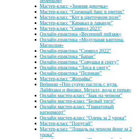
ребенком»
Мастер-класс «Зимняя девочка»
Мастер-класс “Снежный барс в цветах”
Мастер-класс “Кот в цветочном поле”
Мастер-класс “Каракал в лаванде”
Мастер-класс “Символ 2023”
Онлайн-практика «Весенний пейзаж»
Онлайн-практика «Модульная картина.
Магнолия»
Онлайн-практика “Символ 2022”
Онлайн-практика “Баран”
Онлайн-практика “Совушка в снегу”
Онлайн-практика “Лиса в снегу”
Онлайн-практика “Пеликан”
Мастер-класс “Жирафы”
Вебинар «Про сухую пастель с нуля.
Лайфхаки и фишки. Металл, вода и перья»
Онлайн мастер-класс “Бык на черном”
Онлайн мастер-класс “Белый тигр”
Онлайн мастер-класс “Гранатовый
натюрморт”
Онлайн мастер-класс “Олень за 2 урока”
Мастер-класс “Попугай”
Мастер-класс “Лошадь на черном фоне за 2
урока”