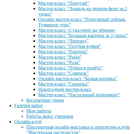
Мастер-класс “Попугай”
Мастер-класс “Лошадь на черном фоне за 2
урока”
Онлайн мастер-класс “Пленэрный пейзаж.
Туманное утро”
Мастер-класс «Суккулент на чёрном»
Мастер-класс “Большая картина за 3 урока”
Мастер-класс “Леопард”
Мастер-класс “Голубая куфия”
Мастер-класс “Пантера”
Мастер-класс “Рыба”
Мастер-класс “Роза”
Мастер-класс “Птица в полёте”
Мастер-класс “Совёнок”
Онлайн мастер-класс “Божья коровка”
Мастер-класс “Скрипка”
Новогодний мастер-класс
Мастер-класс “Пасхальный натюрморт”
Бесплатные уроки
Галерея работ
Мои работы
Работы моих учеников
Онлайн-клуб
Праздничная онлайн-выставка к пятилетию клуба
“Мастерская пастелистов”