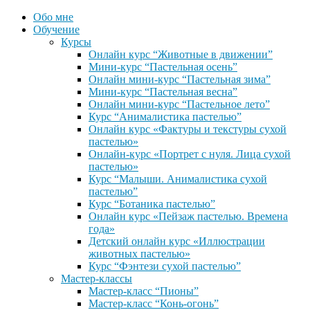
Обо мне
Обучение
Курсы
Онлайн курс “Животные в движении”
Мини-курс “Пастельная осень”
Онлайн мини-курс “Пастельная зима”
Мини-курс “Пастельная весна”
Онлайн мини-курс “Пастельное лето”
Курс “Анималистика пастелью”
Онлайн курс «Фактуры и текстуры сухой
пастелью»
Онлайн-курс «Портрет с нуля. Лица сухой
пастелью»
Курс “Малыши. Анималистика сухой
пастелью”
Курс “Ботаника пастелью”
Онлайн курс «Пейзаж пастелью. Времена
года»
Детский онлайн курс «Иллюстрации
животных пастелью»
Курс “Фэнтези сухой пастелью”
Мастер-классы
Мастер-класс “Пионы”
Мастер-класс “Конь-огонь”