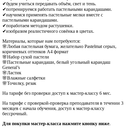
✔будем учиться передавать объём, свет и тень.
✔потренируемся работать пастельными карандашами.
✔научимся применять пастельные мелки вместе с
пастельными карандашами.
✔поработаем методом растушевки.
✔изобразим реалистичного совёнка в цветах.
Материалы, которые нам потребуются:
🌸Любая пастельная бумага, желательно Pastelmat серых,
коричневых оттенков А4 формат
🌸Набор сухой пастели
🌸Пастельные карандаши, белый угольный карандаш
General’s
🌸Ластик
🌸Влажные салфетки
🌸Точилку, резак
На тарифе без проверки доступ к мастер-классу 6 мес.
На тарифе с проверкой-проверка преподавателя в течении 3
месяцев с начала обучения, доступ к мастер-классу
бессрочный.
Для покупки мастер-класса нажмите кнопку ниже
.