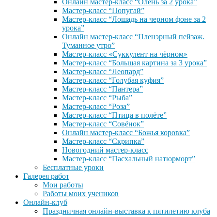
Онлайн мастер-класс “Олень за 2 урока”
Мастер-класс “Попугай”
Мастер-класс “Лошадь на черном фоне за 2
урока”
Онлайн мастер-класс “Пленэрный пейзаж.
Туманное утро”
Мастер-класс «Суккулент на чёрном»
Мастер-класс “Большая картина за 3 урока”
Мастер-класс “Леопард”
Мастер-класс “Голубая куфия”
Мастер-класс “Пантера”
Мастер-класс “Рыба”
Мастер-класс “Роза”
Мастер-класс “Птица в полёте”
Мастер-класс “Совёнок”
Онлайн мастер-класс “Божья коровка”
Мастер-класс “Скрипка”
Новогодний мастер-класс
Мастер-класс “Пасхальный натюрморт”
Бесплатные уроки
Галерея работ
Мои работы
Работы моих учеников
Онлайн-клуб
Праздничная онлайн-выставка к пятилетию клуба