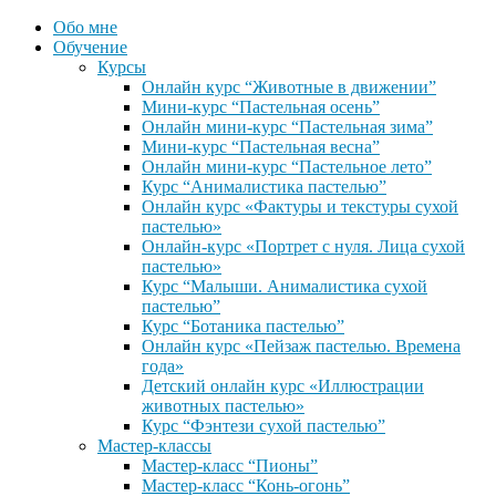
Обо мне
Обучение
Курсы
Онлайн курс “Животные в движении”
Мини-курс “Пастельная осень”
Онлайн мини-курс “Пастельная зима”
Мини-курс “Пастельная весна”
Онлайн мини-курс “Пастельное лето”
Курс “Анималистика пастелью”
Онлайн курс «Фактуры и текстуры сухой
пастелью»
Онлайн-курс «Портрет с нуля. Лица сухой
пастелью»
Курс “Малыши. Анималистика сухой
пастелью”
Курс “Ботаника пастелью”
Онлайн курс «Пейзаж пастелью. Времена
года»
Детский онлайн курс «Иллюстрации
животных пастелью»
Курс “Фэнтези сухой пастелью”
Мастер-классы
Мастер-класс “Пионы”
Мастер-класс “Конь-огонь”