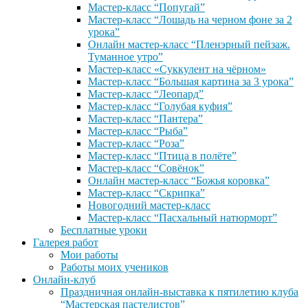
Мастер-класс “Попугай”
Мастер-класс “Лошадь на черном фоне за 2
урока”
Онлайн мастер-класс “Пленэрный пейзаж.
Туманное утро”
Мастер-класс «Суккулент на чёрном»
Мастер-класс “Большая картина за 3 урока”
Мастер-класс “Леопард”
Мастер-класс “Голубая куфия”
Мастер-класс “Пантера”
Мастер-класс “Рыба”
Мастер-класс “Роза”
Мастер-класс “Птица в полёте”
Мастер-класс “Совёнок”
Онлайн мастер-класс “Божья коровка”
Мастер-класс “Скрипка”
Новогодний мастер-класс
Мастер-класс “Пасхальный натюрморт”
Бесплатные уроки
Галерея работ
Мои работы
Работы моих учеников
Онлайн-клуб
Праздничная онлайн-выставка к пятилетию клуба
“Мастерская пастелистов”