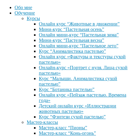
Обо мне
Обучение
Курсы
Онлайн курс “Животные в движении”
Мини-курс “Пастельная осень”
Онлайн мини-курс “Пастельная зима”
Мини-курс “Пастельная весна”
Онлайн мини-курс “Пастельное лето”
Курс “Анималистика пастелью”
Онлайн курс «Фактуры и текстуры сухой
пастелью»
Онлайн-курс «Портрет с нуля. Лица сухой
пастелью»
Курс “Малыши. Анималистика сухой
пастелью”
Курс “Ботаника пастелью”
Онлайн курс «Пейзаж пастелью. Времена
года»
Детский онлайн курс «Иллюстрации
животных пастелью»
Курс “Фэнтези сухой пастелью”
Мастер-классы
Мастер-класс “Пионы”
Мастер-класс “Конь-огонь”