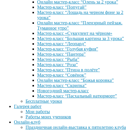
Онлайн мастер-класс “Олень за 2 урока”
Мастер-класс “Попугай”
Мастер-класс “Лошадь на черном фоне за 2
урока”
Онлайн мастер-класс “Пленэрный пейзаж.
Туманное утро”
Мастер-класс «Суккулент на чёрном»
Мастер-класс “Большая картина за 3 урока”
Мастер-класс “Леопард”
Мастер-класс “Голубая куфия”
Мастер-класс “Пантера”
Мастер-класс “Рыба”
Мастер-класс “Роза”
Мастер-класс “Птица в полёте”
Мастер-класс “Совёнок”
Онлайн мастер-класс “Божья коровка”
Мастер-класс “Скрипка”
Новогодний мастер-класс
Мастер-класс “Пасхальный натюрморт”
Бесплатные уроки
Галерея работ
Мои работы
Работы моих учеников
Онлайн-клуб
Праздничная онлайн-выставка к пятилетию клуба