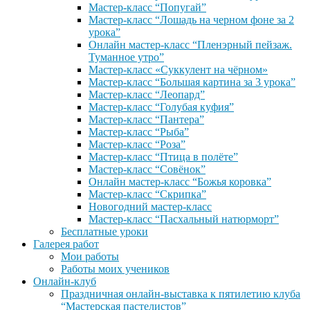
Мастер-класс “Попугай”
Мастер-класс “Лошадь на черном фоне за 2
урока”
Онлайн мастер-класс “Пленэрный пейзаж.
Туманное утро”
Мастер-класс «Суккулент на чёрном»
Мастер-класс “Большая картина за 3 урока”
Мастер-класс “Леопард”
Мастер-класс “Голубая куфия”
Мастер-класс “Пантера”
Мастер-класс “Рыба”
Мастер-класс “Роза”
Мастер-класс “Птица в полёте”
Мастер-класс “Совёнок”
Онлайн мастер-класс “Божья коровка”
Мастер-класс “Скрипка”
Новогодний мастер-класс
Мастер-класс “Пасхальный натюрморт”
Бесплатные уроки
Галерея работ
Мои работы
Работы моих учеников
Онлайн-клуб
Праздничная онлайн-выставка к пятилетию клуба
“Мастерская пастелистов”