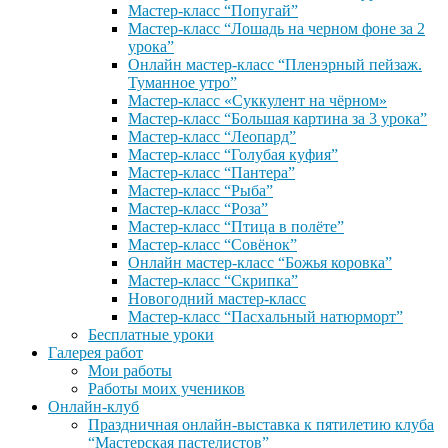
Мастер-класс “Попугай”
Мастер-класс “Лошадь на черном фоне за 2
урока”
Онлайн мастер-класс “Пленэрный пейзаж.
Туманное утро”
Мастер-класс «Суккулент на чёрном»
Мастер-класс “Большая картина за 3 урока”
Мастер-класс “Леопард”
Мастер-класс “Голубая куфия”
Мастер-класс “Пантера”
Мастер-класс “Рыба”
Мастер-класс “Роза”
Мастер-класс “Птица в полёте”
Мастер-класс “Совёнок”
Онлайн мастер-класс “Божья коровка”
Мастер-класс “Скрипка”
Новогодний мастер-класс
Мастер-класс “Пасхальный натюрморт”
Бесплатные уроки
Галерея работ
Мои работы
Работы моих учеников
Онлайн-клуб
Праздничная онлайн-выставка к пятилетию клуба
“Мастерская пастелистов”