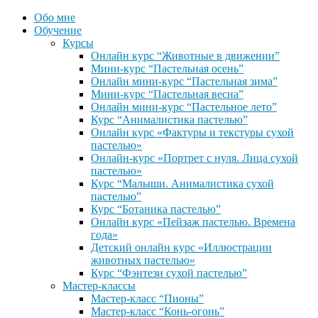
Обо мне
Обучение
Курсы
Онлайн курс “Животные в движении”
Мини-курс “Пастельная осень”
Онлайн мини-курс “Пастельная зима”
Мини-курс “Пастельная весна”
Онлайн мини-курс “Пастельное лето”
Курс “Анималистика пастелью”
Онлайн курс «Фактуры и текстуры сухой
пастелью»
Онлайн-курс «Портрет с нуля. Лица сухой
пастелью»
Курс “Малыши. Анималистика сухой
пастелью”
Курс “Ботаника пастелью”
Онлайн курс «Пейзаж пастелью. Времена
года»
Детский онлайн курс «Иллюстрации
животных пастелью»
Курс “Фэнтези сухой пастелью”
Мастер-классы
Мастер-класс “Пионы”
Мастер-класс “Конь-огонь”