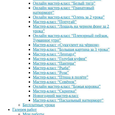
Онлайн мастер-класс “Белый тигр”
Онлайн мастер-класс “Гранатовый
натюрморт”
Онлайн мастер-класс “Олень за 2 урока”
Мастер-класс “Попугай”
Мастер-класс “Лошадь на черном фоне за 2
урока”
Онлайн мастер-класс “Пленэрный пейзаж.
Туманное утро”
Мастер-класс «Суккулент на чёрном»
Мастер-класс “Большая картина за 3 урока”
Мастер-класс “Леопард”
Мастер-класс “Голубая куфия”
Мастер-класс “Пантера”
Мастер-класс “Рыба”
Мастер-класс “Роза”
Мастер-класс “Птица в полёте”
Мастер-класс “Совёнок”
Онлайн мастер-класс “Божья коровка”
Мастер-класс “Скрипка”
Новогодний мастер-класс
Мастер-класс “Пасхальный натюрморт”
Бесплатные уроки
Галерея работ
Мои работы