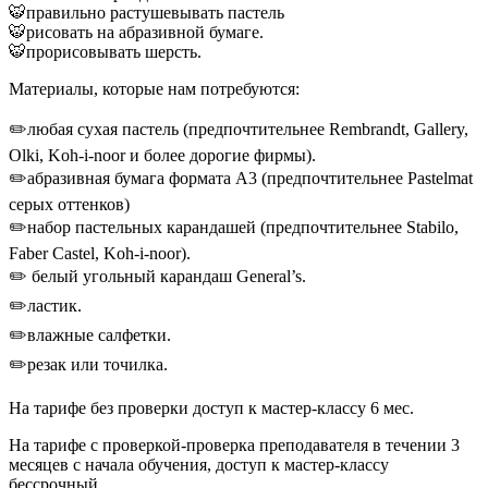
🐯правильно растушевывать пастель
🐯рисовать на абразивной бумаге.
🐯прорисовывать шерсть.
Материалы, которые нам потребуются:
✏️любая сухая пастель (предпочтительнее Rembrandt, Gallery,
Olki, Koh-i-noor и более дорогие фирмы).
✏️абразивная бумага формата А3 (предпочтительнее Pastelmat
серых оттенков)
✏️набор пастельных карандашей (предпочтительнее Stabilo,
Faber Castel, Koh-i-noor).
✏️ белый угольный карандаш General’s.
✏️ластик.
✏️влажные салфетки.
✏️резак или точилка.
На тарифе без проверки доступ к мастер-классу 6 мес.
На тарифе с проверкой-проверка преподавателя в течении 3
месяцев с начала обучения, доступ к мастер-классу
бессрочный.