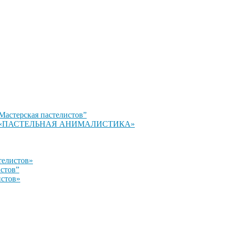
Мастерская пастелистов”
стов» «ПАСТЕЛЬНАЯ АНИМАЛИСТИКА»
телистов»
истов”
истов»