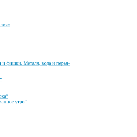
олия»
и и фишки. Металл, вода и перья»
”
ока”
манное утро”