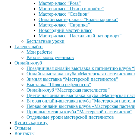
Мастер-класс “Роза”
Мастер-класс “Птица в полёте”
Мастер-класс “Совёнок”
Онлайн мастер-класс “Божья коровка”
Мастер-класс “Скрипка”
Новогодний мастер-класс
Мастер-класс “Пасхальный натюрморт”
Бесплатные уроки
Галерея работ
Мои работы
Работы моих учеников
Онлайн-клуб
Праздничная онлайн-выставка к пятилетию клуба “
Онлайн-выставка клуба «Мастерская пастели
Зимняя выставка “Мастерской пастелистов”
Выставка “Шляпа референсов”
Онлайн-клуб “Мастерская пастелистов”
Цветочная онлайн-выставка клуба «Мастерская пас
Вторая онлайн-выставка клуба “Мастерская пастел
Первая онлайн выставка клуба «Мастерская пастел
Прошлые месяцы клуба “Мастерской пастелистов”
Отдельные уроки мастерской пастелистов
Купить картину
Отзывы
Контакты