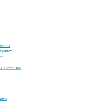
телью»
стелью»
ю”
а»
х пастелью»
ком»