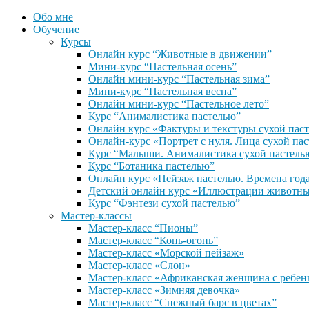
Обо мне
Обучение
Курсы
Онлайн курс “Животные в движении”
Мини-курс “Пастельная осень”
Онлайн мини-курс “Пастельная зима”
Мини-курс “Пастельная весна”
Онлайн мини-курс “Пастельное лето”
Курс “Анималистика пастелью”
Онлайн курс «Фактуры и текстуры сухой пас
Онлайн-курс «Портрет с нуля. Лица сухой па
Курс “Малыши. Анималистика сухой пастель
Курс “Ботаника пастелью”
Онлайн курс «Пейзаж пастелью. Времена год
Детский онлайн курс «Иллюстрации животны
Курс “Фэнтези сухой пастелью”
Мастер-классы
Мастер-класс “Пионы”
Мастер-класс “Конь-огонь”
Мастер-класс «Морской пейзаж»
Мастер-класс «Слон»
Мастер-класс «Африканская женщина с ребен
Мастер-класс «Зимняя девочка»
Мастер-класс “Снежный барс в цветах”