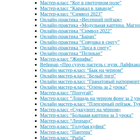
Мастер-класс “Кот в цветочном поле”
Мастер-класс “Каракал в лаванде”
Мастер-класс “Символ 2023”
Онлайн-практика «Весенний пейзаж»
Онлайн-практика «Модульная картина. Магн
Онлайн-практика “Символ 2022”
Онлайн-практика “Баран”
Онлайн-практика “Совушка в снегу”
Онлайн-практика “Лиса в снегу”
Онлайн-практика “Пеликан”
Мастер-класс “Жирафы”
Вебинар «Про сухую пастель с нуля. Лайфхак
Онлайн мастер-класс “Бык на черном”
Онлайн мастер-класс “Белый тигр”
Онлайн мастер-класс “Гранатовый натюрморт
Онлайн мастер-класс “Олень за 2 урока”
Мастер-класс “Попугай”
Мастер-класс “Лошадь на черном фоне за 2 ур
Онлайн мастер-класс “Пленэрный пейзаж. Ту
Мастер-класс «Суккулент на чёрном»
Мастер-класс “Большая картина за 3 урока”
Мастер-класс “Леопард”
Мастер-класс “Голубая куфия”
Мастер-класс “Пантера”
Мастер-класс “Рыба”