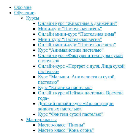
Обо мне
Обучение
Курсы
Онлайн курс “Животные в движении”
Мини-курс “Пастельная осень”
Онлайн мини-курс “Пастельная зима”
Мини-курс “Пастельная весна”
Онлайн мини-курс “Пастельное лето”
Курс “Анималистика пастелью”
Онлайн курс «Фактуры и текстуры сухой
пастелью»
Онлайн-курс «Портрет с нуля. Лица сухой
пастелью»
Курс “Малыши. Анималистика сухой
пастелью”
Курс “Ботаника пастелью”
Онлайн курс «Пейзаж пастелью. Времена
года»
Детский онлайн курс «Иллюстрации
животных пастелью»
Курс “Фэнтези сухой пастелью”
Мастер-классы
Мастер-класс “Пионы”
Мастер-класс “Конь-огонь”