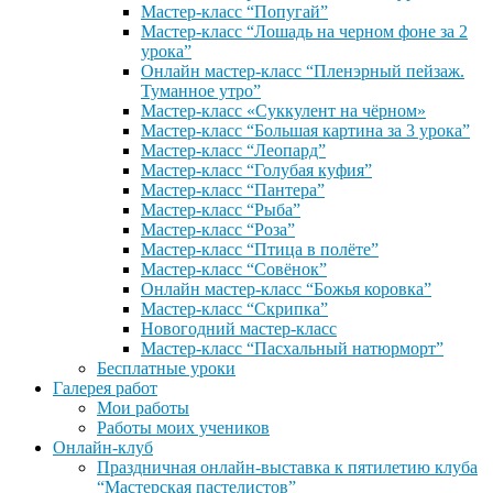
Мастер-класс “Попугай”
Мастер-класс “Лошадь на черном фоне за 2
урока”
Онлайн мастер-класс “Пленэрный пейзаж.
Туманное утро”
Мастер-класс «Суккулент на чёрном»
Мастер-класс “Большая картина за 3 урока”
Мастер-класс “Леопард”
Мастер-класс “Голубая куфия”
Мастер-класс “Пантера”
Мастер-класс “Рыба”
Мастер-класс “Роза”
Мастер-класс “Птица в полёте”
Мастер-класс “Совёнок”
Онлайн мастер-класс “Божья коровка”
Мастер-класс “Скрипка”
Новогодний мастер-класс
Мастер-класс “Пасхальный натюрморт”
Бесплатные уроки
Галерея работ
Мои работы
Работы моих учеников
Онлайн-клуб
Праздничная онлайн-выставка к пятилетию клуба
“Мастерская пастелистов”