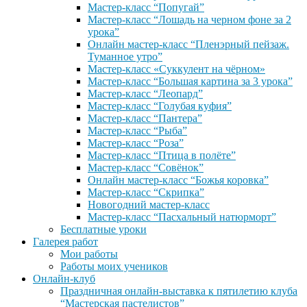
Мастер-класс “Попугай”
Мастер-класс “Лошадь на черном фоне за 2
урока”
Онлайн мастер-класс “Пленэрный пейзаж.
Туманное утро”
Мастер-класс «Суккулент на чёрном»
Мастер-класс “Большая картина за 3 урока”
Мастер-класс “Леопард”
Мастер-класс “Голубая куфия”
Мастер-класс “Пантера”
Мастер-класс “Рыба”
Мастер-класс “Роза”
Мастер-класс “Птица в полёте”
Мастер-класс “Совёнок”
Онлайн мастер-класс “Божья коровка”
Мастер-класс “Скрипка”
Новогодний мастер-класс
Мастер-класс “Пасхальный натюрморт”
Бесплатные уроки
Галерея работ
Мои работы
Работы моих учеников
Онлайн-клуб
Праздничная онлайн-выставка к пятилетию клуба
“Мастерская пастелистов”