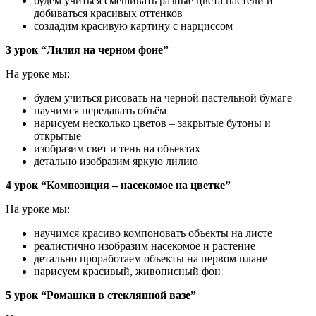
будем учиться смешивать разные цвета пастели и
добиваться красивых оттенков
создадим красивую картину с нарциссом
3 урок “Лилия на черном фоне”
На уроке мы:
будем учиться рисовать на черной пастельной бумаге
научимся передавать объём
нарисуем несколько цветов – закрытые бутоны и
открытые
изобразим свет и тень на объектах
детально изобразим яркую лилию
4 урок “Композиция – насекомое на цветке”
На уроке мы:
научимся красиво компоновать объекты на листе
реалистично изобразим насекомое и растение
детально проработаем объекты на первом плане
нарисуем красивый, живописный фон
5 урок “Ромашки в стеклянной вазе”