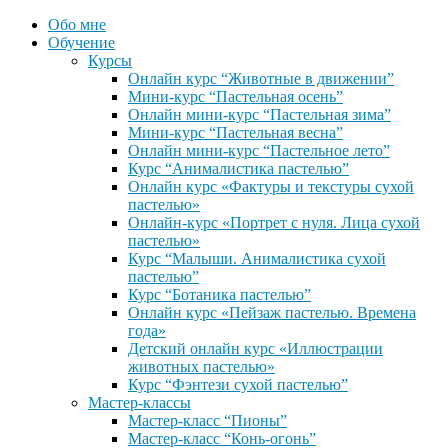
Обо мне
Обучение
Курсы
Онлайн курс “Животные в движении”
Мини-курс “Пастельная осень”
Онлайн мини-курс “Пастельная зима”
Мини-курс “Пастельная весна”
Онлайн мини-курс “Пастельное лето”
Курс “Анималистика пастелью”
Онлайн курс «Фактуры и текстуры сухой
пастелью»
Онлайн-курс «Портрет с нуля. Лица сухой
пастелью»
Курс “Малыши. Анималистика сухой
пастелью”
Курс “Ботаника пастелью”
Онлайн курс «Пейзаж пастелью. Времена
года»
Детский онлайн курс «Иллюстрации
животных пастелью»
Курс “Фэнтези сухой пастелью”
Мастер-классы
Мастер-класс “Пионы”
Мастер-класс “Конь-огонь”