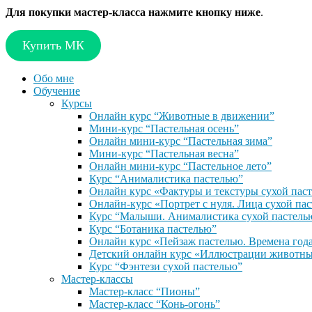
Для покупки мастер-класса нажмите кнопку ниже
.
Купить МК
Обо мне
Обучение
Курсы
Онлайн курс “Животные в движении”
Мини-курс “Пастельная осень”
Онлайн мини-курс “Пастельная зима”
Мини-курс “Пастельная весна”
Онлайн мини-курс “Пастельное лето”
Курс “Анималистика пастелью”
Онлайн курс «Фактуры и текстуры сухой пас
Онлайн-курс «Портрет с нуля. Лица сухой па
Курс “Малыши. Анималистика сухой пастель
Курс “Ботаника пастелью”
Онлайн курс «Пейзаж пастелью. Времена год
Детский онлайн курс «Иллюстрации животны
Курс “Фэнтези сухой пастелью”
Мастер-классы
Мастер-класс “Пионы”
Мастер-класс “Конь-огонь”