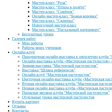
Мастер-класс “Роза”
Мастер-класс “Птица в полёте”
Мастер-класс “Совёнок”
Онлайн мастер-класс “Божья коровка”
Мастер-класс “Скрипка”
Новогодний мастер-класс
Мастер-класс “Пасхальный натюрморт”
Бесплатные уроки
Галерея работ
Мои работы
Работы моих учеников
Онлайн-клуб
Праздничная онлайн-выставка к пятилетию клуба “
Онлайн-выставка клуба «Мастерская пастели
Зимняя выставка “Мастерской пастелистов”
Выставка “Шляпа референсов”
Онлайн-клуб “Мастерская пастелистов”
Цветочная онлайн-выставка клуба «Мастерская пас
Вторая онлайн-выставка клуба “Мастерская пастел
Первая онлайн выставка клуба «Мастерская пастел
Прошлые месяцы клуба “Мастерской пастелистов”
Отдельные уроки мастерской пастелистов
Купить картину
Отзывы
Контакты