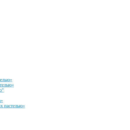
телью»
стелью»
ю”
а»
х пастелью»