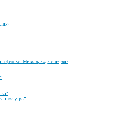
олия»
и и фишки. Металл, вода и перья»
”
ока”
манное утро”