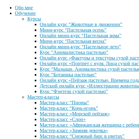
Обо мне
Обучение
Курсы
Онлайн курс “Животные в движении”
Мини-курс “Пастельная осень”
Онлайн мини-курс “Пастельная зима”
Мини-курс “Пастельная весна”
Онлайн мини-курс “Пастельное лето”
Курс “Анималистика пастелью”
Онлайн курс «Фактуры и текстуры сухой пас
Онлайн-курс «Портрет с нуля. Лица сухой па
Курс “Малыши. Анималистика сухой пастель
Курс “Ботаника пастелью”
Онлайн курс «Пейзаж пастелью. Времена год
Детский онлайн курс «Иллюстрации животны
Курс “Фэнтези сухой пастелью”
Мастер-классы
Мастер-класс “Пионы”
Мастер-класс “Конь-огонь”
Мастер-класс «Морской пейзаж»
Мастер-класс «Слон»
Мастер-класс «Африканская женщина с ребен
Мастер-класс «Зимняя девочка»
Мастер-класс “Снежный барс в цветах”