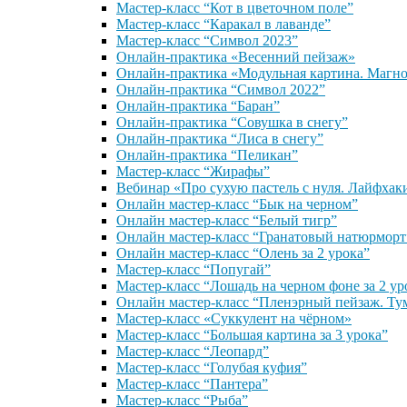
Мастер-класс “Кот в цветочном поле”
Мастер-класс “Каракал в лаванде”
Мастер-класс “Символ 2023”
Онлайн-практика «Весенний пейзаж»
Онлайн-практика «Модульная картина. Магн
Онлайн-практика “Символ 2022”
Онлайн-практика “Баран”
Онлайн-практика “Совушка в снегу”
Онлайн-практика “Лиса в снегу”
Онлайн-практика “Пеликан”
Мастер-класс “Жирафы”
Вебинар «Про сухую пастель с нуля. Лайфхак
Онлайн мастер-класс “Бык на черном”
Онлайн мастер-класс “Белый тигр”
Онлайн мастер-класс “Гранатовый натюрморт
Онлайн мастер-класс “Олень за 2 урока”
Мастер-класс “Попугай”
Мастер-класс “Лошадь на черном фоне за 2 ур
Онлайн мастер-класс “Пленэрный пейзаж. Ту
Мастер-класс «Суккулент на чёрном»
Мастер-класс “Большая картина за 3 урока”
Мастер-класс “Леопард”
Мастер-класс “Голубая куфия”
Мастер-класс “Пантера”
Мастер-класс “Рыба”