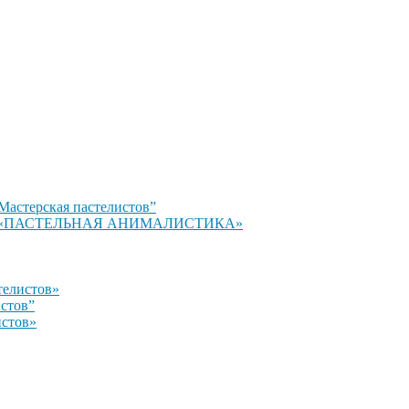
Мастерская пастелистов”
стов» «ПАСТЕЛЬНАЯ АНИМАЛИСТИКА»
телистов»
истов”
истов»