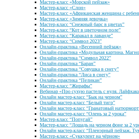
Мастер-класс «Морской пейзаж»
Мастер-класс «Слон»
Мастер-класс «Африканская женщина с ребен
Мастер-класс «Зимняя девочка»
Мастер-класс “Снежный барс в цветах”
Мастер-класс “Кот в цветочном поле”
Мастер-класс “Каракал в лаванде”
Мастер-класс “Символ 2023”
Онлайн-практика «Весенний пейзаж»
Онлайн-практика «Модульная картина. Магн
Онлайн-практика “Символ 2022”
Онлайн-практика “Баран”
Онлайн-практика “Совушка в снегу”
Онлайн-практика “Лиса в снегу”
Онлайн-практика “Пеликан”
Мастер-класс “Жирафы”
Вебинар «Про сухую пастель с нуля. Лайфхак
Онлайн мастер-класс “Бык на черном”
Онлайн мастер-класс “Белый тигр”
Онлайн мастер-класс “Гранатовый натюрморт
Онлайн мастер-класс “Олень за 2 урока”
Мастер-класс “Попугай”
Мастер-класс “Лошадь на черном фоне за 2 ур
Онлайн мастер-класс “Пленэрный пейзаж. Ту
Мастер-класс «Суккулент на чёрном»