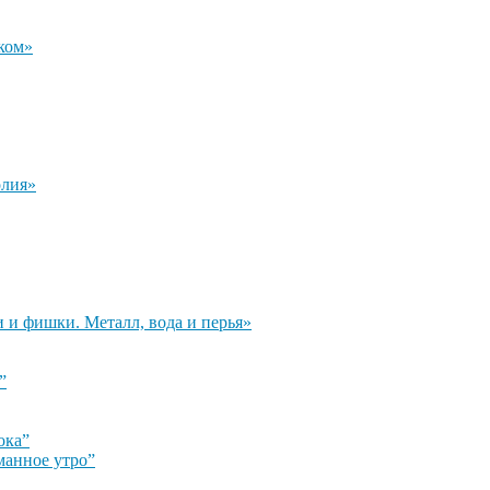
ком»
олия»
и и фишки. Металл, вода и перья»
”
ока”
манное утро”