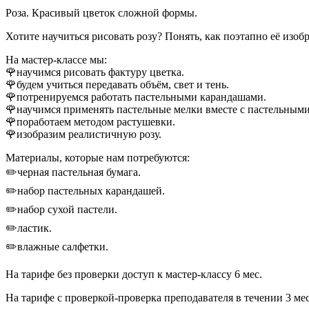
Роза. Красивый цветок сложной формы.
Хотите научиться рисовать розу? Понять, как поэтапно её изоб
На мастер-классе мы:
🌹научимся рисовать фактуру цветка.
🌹будем учиться передавать объём, свет и тень.
🌹потренируемся работать пастельными карандашами.
🌹научимся применять пастельные мелки вместе с пастельным
🌹поработаем методом растушевки.
🌹изобразим реалистичную розу.
Материалы, которые нам потребуются:
✏️черная пастельная бумага.
✏️набор пастельных карандашей.
✏️набор сухой пастели.
✏️ластик.
✏️влажные салфетки.
На тарифе без проверки доступ к мастер-классу 6 мес.
На тарифе с проверкой-проверка преподавателя в течении 3 мес