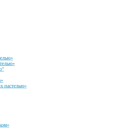
телью»
стелью»
ю”
а»
х пастелью»
ком»