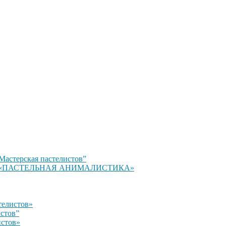
Мастерская пастелистов”
стов» «ПАСТЕЛЬНАЯ АНИМАЛИСТИКА»
телистов»
истов”
истов»