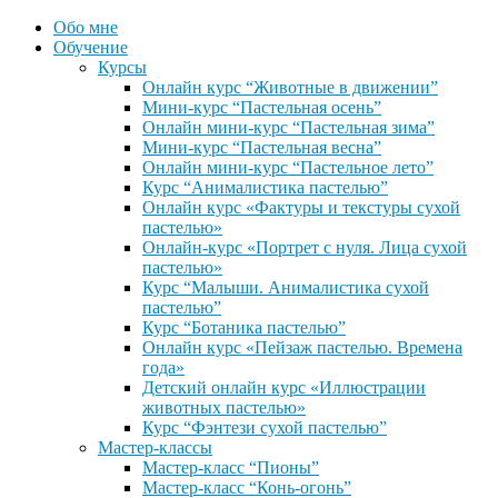
Обо мне
Обучение
Курсы
Онлайн курс “Животные в движении”
Мини-курс “Пастельная осень”
Онлайн мини-курс “Пастельная зима”
Мини-курс “Пастельная весна”
Онлайн мини-курс “Пастельное лето”
Курс “Анималистика пастелью”
Онлайн курс «Фактуры и текстуры сухой
пастелью»
Онлайн-курс «Портрет с нуля. Лица сухой
пастелью»
Курс “Малыши. Анималистика сухой
пастелью”
Курс “Ботаника пастелью”
Онлайн курс «Пейзаж пастелью. Времена
года»
Детский онлайн курс «Иллюстрации
животных пастелью»
Курс “Фэнтези сухой пастелью”
Мастер-классы
Мастер-класс “Пионы”
Мастер-класс “Конь-огонь”