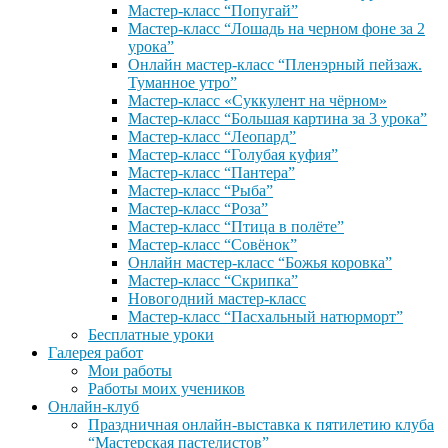
Мастер-класс “Попугай”
Мастер-класс “Лошадь на черном фоне за 2
урока”
Онлайн мастер-класс “Пленэрный пейзаж.
Туманное утро”
Мастер-класс «Суккулент на чёрном»
Мастер-класс “Большая картина за 3 урока”
Мастер-класс “Леопард”
Мастер-класс “Голубая куфия”
Мастер-класс “Пантера”
Мастер-класс “Рыба”
Мастер-класс “Роза”
Мастер-класс “Птица в полёте”
Мастер-класс “Совёнок”
Онлайн мастер-класс “Божья коровка”
Мастер-класс “Скрипка”
Новогодний мастер-класс
Мастер-класс “Пасхальный натюрморт”
Бесплатные уроки
Галерея работ
Мои работы
Работы моих учеников
Онлайн-клуб
Праздничная онлайн-выставка к пятилетию клуба
“Мастерская пастелистов”