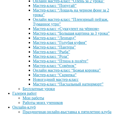
Онлайн мастер-класс “Олень за 2 урока”
Мастер-класс “Попугай”
Мастер-класс “Лошадь на черном фоне за 2
урока”
Онлайн мастер-класс “Пленэрный пейзаж.
Туманное утро”
Мастер-класс «Суккулент на чёрном»
Мастер-класс “Большая картина за 3 урока”
Мастер-класс “Леопард”
Мастер-класс “Голубая куфия”
Мастер-класс “Пантера”
Мастер-класс “Рыба”
Мастер-класс “Роза”
Мастер-класс “Птица в полёте”
Мастер-класс “Совёнок”
Онлайн мастер-класс “Божья коровка”
Мастер-класс “Скрипка”
Новогодний мастер-класс
Мастер-класс “Пасхальный натюрморт”
Бесплатные уроки
Галерея работ
Мои работы
Работы моих учеников
Онлайн-клуб
Праздничная онлайн-выставка к пятилетию клуба