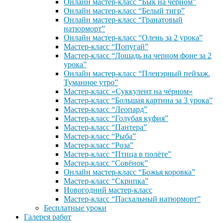
Онлайн мастер-класс “Бык на черном”
Онлайн мастер-класс “Белый тигр”
Онлайн мастер-класс “Гранатовый
натюрморт”
Онлайн мастер-класс “Олень за 2 урока”
Мастер-класс “Попугай”
Мастер-класс “Лошадь на черном фоне за 2
урока”
Онлайн мастер-класс “Пленэрный пейзаж.
Туманное утро”
Мастер-класс «Суккулент на чёрном»
Мастер-класс “Большая картина за 3 урока”
Мастер-класс “Леопард”
Мастер-класс “Голубая куфия”
Мастер-класс “Пантера”
Мастер-класс “Рыба”
Мастер-класс “Роза”
Мастер-класс “Птица в полёте”
Мастер-класс “Совёнок”
Онлайн мастер-класс “Божья коровка”
Мастер-класс “Скрипка”
Новогодний мастер-класс
Мастер-класс “Пасхальный натюрморт”
Бесплатные уроки
Галерея работ