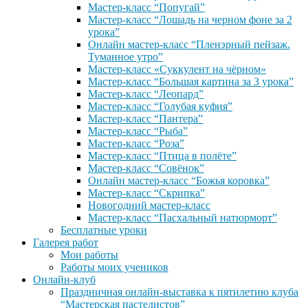
Мастер-класс “Попугай”
Мастер-класс “Лошадь на черном фоне за 2
урока”
Онлайн мастер-класс “Пленэрный пейзаж.
Туманное утро”
Мастер-класс «Суккулент на чёрном»
Мастер-класс “Большая картина за 3 урока”
Мастер-класс “Леопард”
Мастер-класс “Голубая куфия”
Мастер-класс “Пантера”
Мастер-класс “Рыба”
Мастер-класс “Роза”
Мастер-класс “Птица в полёте”
Мастер-класс “Совёнок”
Онлайн мастер-класс “Божья коровка”
Мастер-класс “Скрипка”
Новогодний мастер-класс
Мастер-класс “Пасхальный натюрморт”
Бесплатные уроки
Галерея работ
Мои работы
Работы моих учеников
Онлайн-клуб
Праздничная онлайн-выставка к пятилетию клуба
“Мастерская пастелистов”