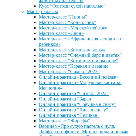
животных пастелью»
Курс “Фэнтези сухой пастелью”
Мастер-классы
Мастер-класс “Пионы”
Мастер-класс “Конь-огонь”
Мастер-класс «Морской пейзаж»
Мастер-класс «Слон»
Мастер-класс «Африканская женщина с
ребенком»
Мастер-класс «Зимняя девочка»
Мастер-класс “Снежный барс в цветах”
Мастер-класс “Кот в цветочном поле”
Мастер-класс “Каракал в лаванде”
Мастер-класс “Символ 2023”
Онлайн-практика «Весенний пейзаж»
Онлайн-практика «Модульная картина.
Магнолия»
Онлайн-практика “Символ 2022”
Онлайн-практика “Баран”
Онлайн-практика “Совушка в снегу”
Онлайн-практика “Лиса в снегу”
Онлайн-практика “Пеликан”
Мастер-класс “Жирафы”
Вебинар «Про сухую пастель с нуля.
Лайфхаки и фишки. Металл, вода и перья»