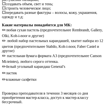
💥создавать объем, свет и тень;
💥строить человеческое лицо;
💥передавать разные фактуры – волосы, кожу, украшения,
одежду и т.д;
Какие материалы понадобятся для МК:
✏️любая сухая пастель (предпочтительнее Rembrandt, Gallery,
Olki, Koh-i-noor и другие)
✏️ любой набор пастельных карандашей, хватит набора из 12
цветов (предпочтительнее Stabilo, Koh-i-noor, Faber Castel и
другие)
✏️ пастельная бумага формата А3 (предпочтительнее Canson
Mi-teintes), любого серого оттенка.
✏️белый угольный карандаш General’s
✏️ластик
✏️влажные салфетки
Проверка преподавателя в течении 3 месяцев со дня
приобретения мастер-класса, доступ к мастер-классу
бессрочный.