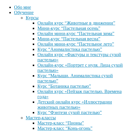
Обо мне
Обучение
Курсы
Онлайн курс “Животные в движении”
Мини-курс “Пастельная осень”
Онлайн мини-курс “Пастельная зима”
Мини-курс “Пастельная весна”
Онлайн мини-курс “Пастельное лето”
Курс “Анималистика пастелью”
Онлайн курс «Фактуры и текстуры сухой
пастелью»
Онлайн-курс «Портрет с нуля. Лица сухой
пастелью»
Курс “Малыши. Анималистика сухой
пастелью”
Курс “Ботаника пастелью”
Онлайн курс «Пейзаж пастелью. Времена
года»
Детский онлайн курс «Иллюстрации
животных пастелью»
Курс “Фэнтези сухой пастелью”
Мастер-классы
Мастер-класс “Пионы”
Мастер-класс “Конь-огонь”