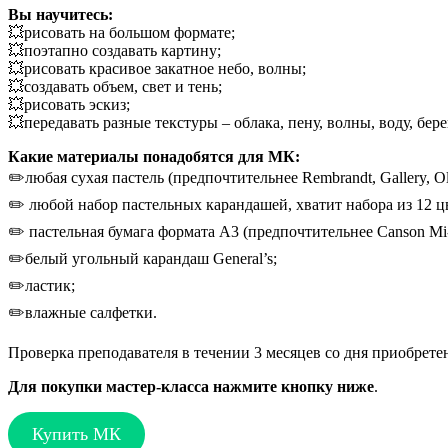
Вы научитесь:
💥рисовать на большом формате;
💥поэтапно создавать картину;
💥рисовать красивое закатное небо, волны;
💥создавать объем, свет и тень;
💥рисовать эскиз;
💥передавать разные текстуры – облака, пену, волны, воду, берег
Какие материалы понадобятся для МК:
✏️любая сухая пастель (предпочтительнее Rembrandt, Gallery, Olk
✏️ любой набор пастельных карандашей, хватит набора из 12 цвет
✏️ пастельная бумага формата А3 (предпочтительнее Canson Mi-t
✏️белый угольный карандаш General’s;
✏️ластик;
✏️влажные салфетки.
Проверка преподавателя в течении 3 месяцев со дня приобретен
Для покупки мастер-класса нажмите кнопку ниже
.
Купить МК