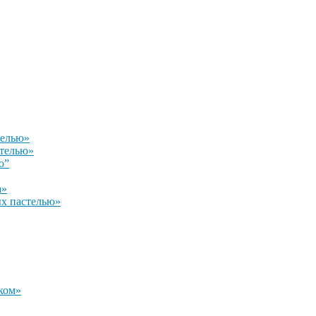
телью»
стелью»
ю”
а»
х пастелью»
ком»