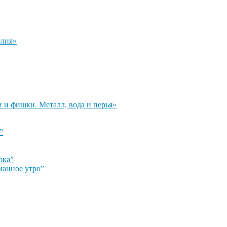
олия»
и и фишки. Металл, вода и перья»
”
ока”
манное утро”