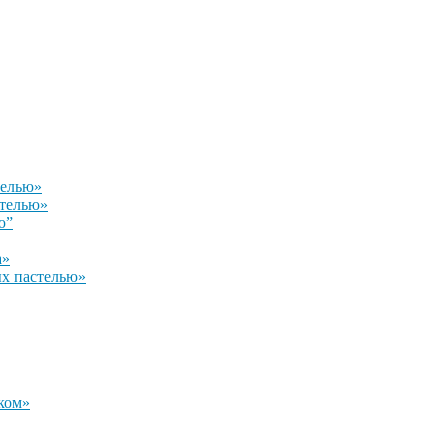
телью»
стелью»
ю”
а»
х пастелью»
ком»