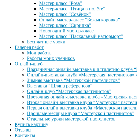
Мастер-класс “Роза”
Мастер-класс “Птица в полёте”
Мастер-класс “Совёнок”
Онлайн мастер-класс “Божья коровка”
Мастер-класс “Скрипка”
Новогодний мастер-класс
Мастер-класс “Пасхальный натюрморт”
Бесплатные уроки
Галерея работ
Мои работы
Работы моих учеников
Онлайн-клуб
Праздничная онлайн-выставка к пятилетию клуба “
Онлайн-выставка клуба «Мастерская пастели
Зимняя выставка “Мастерской пастелистов”
Выставка “Шляпа референсов”
Онлайн-клуб “Мастерская пастелистов”
Цветочная онлайн-выставка клуба «Мастерская пас
Вторая онлайн-выставка клуба “Мастерская пастел
Первая онлайн выставка клуба «Мастерская пастел
Прошлые месяцы клуба “Мастерской пастелистов”
Отдельные уроки мастерской пастелистов
Купить картину
Отзывы
Контакты