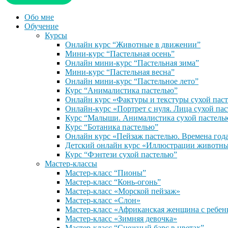
Обо мне
Обучение
Курсы
Онлайн курс “Животные в движении”
Мини-курс “Пастельная осень”
Онлайн мини-курс “Пастельная зима”
Мини-курс “Пастельная весна”
Онлайн мини-курс “Пастельное лето”
Курс “Анималистика пастелью”
Онлайн курс «Фактуры и текстуры сухой пас
Онлайн-курс «Портрет с нуля. Лица сухой па
Курс “Малыши. Анималистика сухой пастель
Курс “Ботаника пастелью”
Онлайн курс «Пейзаж пастелью. Времена год
Детский онлайн курс «Иллюстрации животны
Курс “Фэнтези сухой пастелью”
Мастер-классы
Мастер-класс “Пионы”
Мастер-класс “Конь-огонь”
Мастер-класс «Морской пейзаж»
Мастер-класс «Слон»
Мастер-класс «Африканская женщина с ребен
Мастер-класс «Зимняя девочка»
Мастер-класс “Снежный барс в цветах”