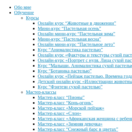
Обо мне
Обучение
Курсы
Онлайн курс “Животные в движении”
Мини-курс “Пастельная осень”
Онлайн мини-курс “Пастельная зима”
Мини-курс “Пастельная весна”
Онлайн мини-курс “Пастельное лето”
Курс “Анималистика пастелью”
Онлайн курс «Фактуры и текстуры сухой пас
Онлайн-курс «Портрет с нуля. Лица сухой па
Курс “Малыши. Анималистика сухой пастель
Курс “Ботаника пастелью”
Онлайн курс «Пейзаж пастелью. Времена год
Детский онлайн курс «Иллюстрации животны
Курс “Фэнтези сухой пастелью”
Мастер-классы
Мастер-класс “Пионы”
Мастер-класс “Конь-огонь”
Мастер-класс «Морской пейзаж»
Мастер-класс «Слон»
Мастер-класс «Африканская женщина с ребен
Мастер-класс «Зимняя девочка»
Мастер-класс “Снежный барс в цветах”