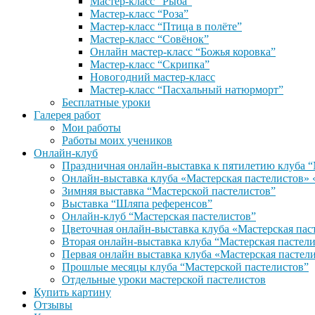
Мастер-класс “Рыба”
Мастер-класс “Роза”
Мастер-класс “Птица в полёте”
Мастер-класс “Совёнок”
Онлайн мастер-класс “Божья коровка”
Мастер-класс “Скрипка”
Новогодний мастер-класс
Мастер-класс “Пасхальный натюрморт”
Бесплатные уроки
Галерея работ
Мои работы
Работы моих учеников
Онлайн-клуб
Праздничная онлайн-выставка к пятилетию клуба “
Онлайн-выставка клуба «Мастерская пастели
Зимняя выставка “Мастерской пастелистов”
Выставка “Шляпа референсов”
Онлайн-клуб “Мастерская пастелистов”
Цветочная онлайн-выставка клуба «Мастерская пас
Вторая онлайн-выставка клуба “Мастерская пастел
Первая онлайн выставка клуба «Мастерская пастел
Прошлые месяцы клуба “Мастерской пастелистов”
Отдельные уроки мастерской пастелистов
Купить картину
Отзывы