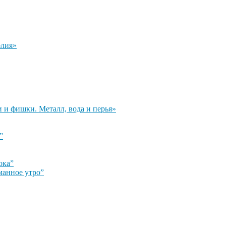
олия»
и и фишки. Металл, вода и перья»
”
ока”
манное утро”