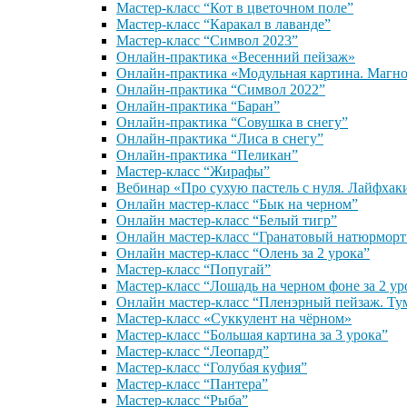
Мастер-класс “Кот в цветочном поле”
Мастер-класс “Каракал в лаванде”
Мастер-класс “Символ 2023”
Онлайн-практика «Весенний пейзаж»
Онлайн-практика «Модульная картина. Магн
Онлайн-практика “Символ 2022”
Онлайн-практика “Баран”
Онлайн-практика “Совушка в снегу”
Онлайн-практика “Лиса в снегу”
Онлайн-практика “Пеликан”
Мастер-класс “Жирафы”
Вебинар «Про сухую пастель с нуля. Лайфхак
Онлайн мастер-класс “Бык на черном”
Онлайн мастер-класс “Белый тигр”
Онлайн мастер-класс “Гранатовый натюрморт
Онлайн мастер-класс “Олень за 2 урока”
Мастер-класс “Попугай”
Мастер-класс “Лошадь на черном фоне за 2 ур
Онлайн мастер-класс “Пленэрный пейзаж. Ту
Мастер-класс «Суккулент на чёрном»
Мастер-класс “Большая картина за 3 урока”
Мастер-класс “Леопард”
Мастер-класс “Голубая куфия”
Мастер-класс “Пантера”
Мастер-класс “Рыба”