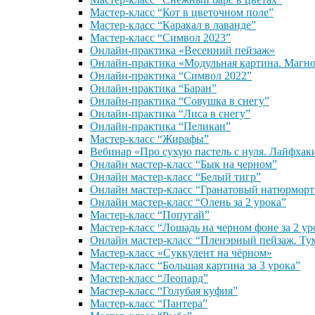
Мастер-класс “Кот в цветочном поле”
Мастер-класс “Каракал в лаванде”
Мастер-класс “Символ 2023”
Онлайн-практика «Весенний пейзаж»
Онлайн-практика «Модульная картина. Магн
Онлайн-практика “Символ 2022”
Онлайн-практика “Баран”
Онлайн-практика “Совушка в снегу”
Онлайн-практика “Лиса в снегу”
Онлайн-практика “Пеликан”
Мастер-класс “Жирафы”
Вебинар «Про сухую пастель с нуля. Лайфхак
Онлайн мастер-класс “Бык на черном”
Онлайн мастер-класс “Белый тигр”
Онлайн мастер-класс “Гранатовый натюрморт
Онлайн мастер-класс “Олень за 2 урока”
Мастер-класс “Попугай”
Мастер-класс “Лошадь на черном фоне за 2 ур
Онлайн мастер-класс “Пленэрный пейзаж. Ту
Мастер-класс «Суккулент на чёрном»
Мастер-класс “Большая картина за 3 урока”
Мастер-класс “Леопард”
Мастер-класс “Голубая куфия”
Мастер-класс “Пантера”