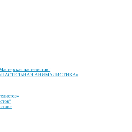
Мастерская пастелистов”
стов» «ПАСТЕЛЬНАЯ АНИМАЛИСТИКА»
телистов»
истов”
истов»